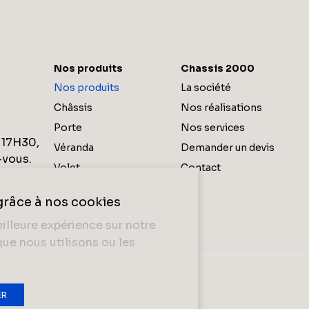
Nos produits
Chassis 2000
Nos produits
La société
Châssis
Nos réalisations
Porte
Nos services
 17H30,
Véranda
Demander un devis
-vous.
Volet
Contact
Porte de garage
grâce à nos cookies
 16H00,
Protection solaire
eilleure expérience sur notre
Moustiquaire
que nous utilisons ou les
ivée
•
Politique de cookies
ER