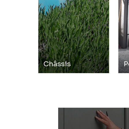
Châssis
P