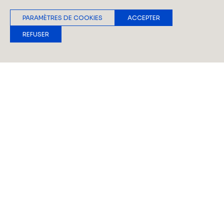
PARAMÈTRES DE COOKIES
ACCEPTER
DÉCOUVRIR NOS PRODUITS
REFUSER
DÉCOUVRIR NOS RÉALISATIONS
Découvrez nos solutions
DEVIS GRATUIT
en PVC, Bois et Aluminium
Fabrication belge depuis 1992 dans le Zoning
Industriel de Barchon, Châssis 2000 propose des
menuiseries extérieures durables en PVC, bois et
aluminium alliant esthétique, performance thermique
et acoustique, adaptées aussi bien à la construction